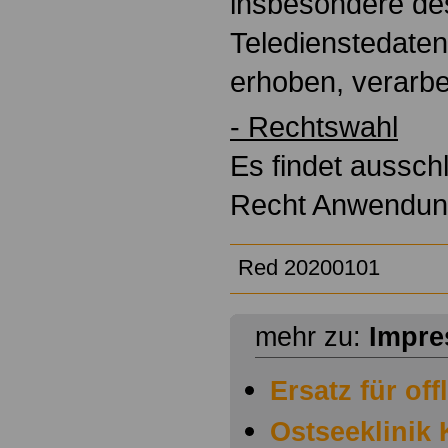
insbesondere de
Teledienstedate
erhoben, verarbe
- Rechtswahl
Es findet aussch
Recht Anwendun
Red 20200101
mehr zu:
Impr
Ersatz für off
Ostseeklinik