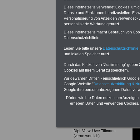
Carl-Ludwig-See
Diese Internetseite verwendet Cookies, um 
55232 Alzey
Dienste und Funktionen bereitzustellen. Es
Personalisierung von Anzeigen verwendet - un
personalisierte Werbung genutzt.
Tel:
0179.42992
Diese Internetseite macht Gebrauch von Cooki
Fax:
0201.8777
Datenschutzrichtlinie.
Lesen Sie bitte unsere
Datenschutzrichtlinie
,
E-Mail:
infoser
und lokalen Speicher nutzt.
informationen.
Durch das Klicken von "Zustimmung" geben Sie
Cookies auf Ihrem Gerät zu speichern.
Wir gewähren Dritten - einschließlich Google -
Google-Website "
Datenschutzerklärung & N
Google ihre personenbezogenen Daten verw
Dürfen wir Ihre Daten nutzen, um Anzeigen 
erheben Daten und verwenden Cookies, 
Redaktion
Dipl. Verw. Uwe Tillmann
(verantwortlich)