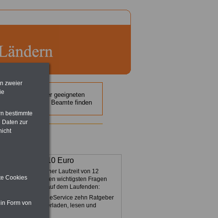
en zweier
ie
 der Suche nach der geeigneten
 Beamtinnen und Beamte finden
rn bestimmte
 Daten zur
nicht
ne
S
ervic
e
für 10 Euro
r 10,00 Euro bei einer Laufzeit von 12
ite Cookies
n bleiben Sie in den wichtigsten Fragen
fentlichen Dienst auf dem Laufenden:
nden im Portal OnlineService zehn Ratgeber
 in Form von
Books zum herunterladen, lesen und
ucken.
Mehr Infos