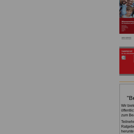
"B
Wir bie
öffentli
zum Bea
Teilneh
Ratgebe
herunte