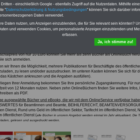
ritten - einschließlich Google - ebenfalls Zugriff auf die Nutzerdaten. Mithilfe eine
te "
Datenschutzerklärung & Nutzungsbedingungen
" können Sie sich darüber infor
personenbezogenen Daten verwendet.
Zu Indikationen von A bis Z und
ausgewählten Kliniken
hre Daten nutzen, um Anzeigen einzublenden, die für Sie relevant sein könnten? U
aten und verwenden Cookies, um personalisierte Anzeigen einzublenden und Me
erfassen.
den Sie, das informative und kompakte Nachschlagwerk "BEIHILFERECHT in Bund 
Buch bestellen
Ja, ich stimme zu!
Service
chalpreis von nur 10 Euro können Sie mehr als zehn Bücher als OnlineBuch herun
ie sich anmelden.
en wir Ihnen die Möglichkeit, mehrere Publikationen für Beschäftigte des öffentli
zuladen, zu lesen und/oder auszudrucken. Im unteren Kasten können Sie sich für 
A
das Kästchen ankreuzen und die Angaben ausfüllen).
liegen Ihrer Anmeldung bekommen Sie Ihre persönliche Zugangskennung. Für nu
fzeit von 12 Monaten nutzen. Neben zehn OnlineBüchern finden Sie weitere Infos, b
hreiben als PDF.
ige ausgewählte Bücher und eBooks, die wir mit dem OnlineService verfügbar hab
WERTES für Beamtinnen und Beamte, BEIHILFERECHT, BEAMTENVERSORGU
hen Dienst, Rund ums Geld im öffentlichen Sektor, Tarifecht im öffentlichen Dienst, N
 öffentlichen Dienst (
alle Bücher in unsrem Angebot werden einmal im Jahr aktualisiert. Di
eladen, gelesen und
ausgedruckt werden.