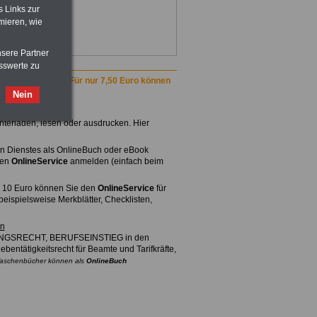
s Links zur
mieren, wie
nsere Partner
sswerte zu
und Ländern".
>>>Für nur 7,50 Euro können
Nein
terladen, lesen oder ausdrucken. Hier
chen Dienstes als OnlineBuch oder eBook
den
OnlineService
anmelden (einfach beim
r 10 Euro können Sie den
OnlineService
für
eispielsweise Merkblätter, Checklisten,
en
NGSRECHT, BERUFSEINSTIEG in den
ebentätigkeitsrecht für Beamte und Tarifkräfte,
e Taschenbücher können als
OnlineBuch