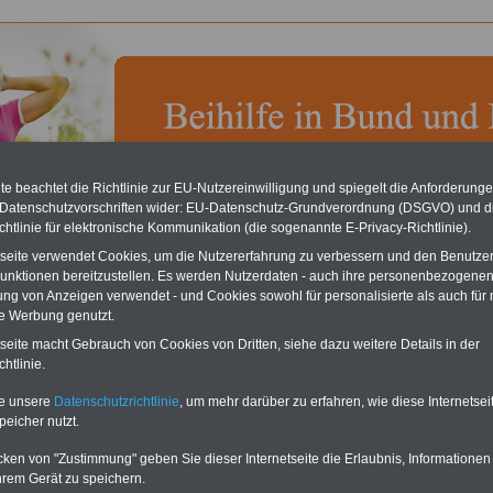
e beachtet die Richtlinie zur EU-Nutzereinwilligung und spiegelt die Anforderung
chste Reha - Recherchieren Sie mit dem "führenden" Klinikverzeichnis
 Datenschutzvorschriften wider: EU-Datenschutz-Grundverordnung (DSGVO) und d
führende Klinikverzeichnis
rund um die Beihilfe" gibt ihnen Orientierung bei
chtlinie für elektronische Kommunikation (die sogenannte E-Privacy-Richtlinie).
für Ihre nächsten Reha. Sie können auch nach
Indikationen von A bis Z
suchen.
orteilhafte Angebote nach Gesundheitswochen..
tseite verwendet Cookies, um die Nutzererfahrung zu verbessern und den Benutze
unktionen bereitzustellen. Es werden Nutzerdaten - auch ihre personenbezogenen
ung von Anzeigen verwendet - und Cookies sowohl für personalisierte als auch für 
te Werbung genutzt.
adbereich Beihilfe in Bund und Ländern
tseite macht Gebrauch von Cookies von Dritten, siehe dazu weitere Details in der
O
nli
Neu aufgelegt im Juli 2025:
Ratgeber
Beihilferecht
htlinie.
für 7,50 Euro zzgl. Versand und MwSt.
Für nu
te unsere
Datenschutzrichtlinie
, um mehr darüber zu erfahren, wie diese Internetse
Monate
peicher nutzt.
zum Öf
Sie fi
cken von "Zustimmung" geben Sie dieser Internetseite die Erlaubnis, Informationen
bzw. e
hrem Gerät zu speichern.
ausdr