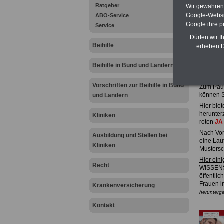
Ratgeber
Wir gewähren D
Google-Websi
ABO-Service
Google ihre 
Service
Dürfen wir I
Beihilfe
erheben D
Hier fin
Sie das 
Beihilfe in Bund und Ländern
Online
Vorschriften zur Beihilfe in Bund
Zum Paus
können S
und Ländern
Hier biet
herunter
Kliniken
roten
J
Nach Vor
Ausbildung und Stellen bei
eine Lau
Kliniken
Mustersc
Hier ein
Recht
WISSENS
öffentlic
Frauen im
Krankenversicherung
herunterg
Kontakt