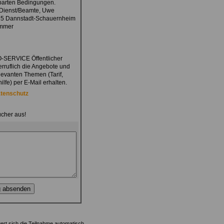
nbarten Bedingungen.
 Dienst/Beamte, Uwe
7125 Dannstadt-Schauernheim
ummer
O-SERVICE Öffentlicher
erruflich die Angebote und
levanten Themen (Tarif,
lfe) per E-Mail erhalten.
tenschutz
ücher aus!
gert sich die Teilnahme automatisch