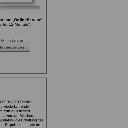
ort am „
OnlineService
“
o für 12 Monate*.
 OnlineService
tionen zeigen
O-SERVICE Öffentlicher
nd wiederkehrende
mittels Lastschrift
halb von acht Wochen,
gsdatum, die Erstattung des
n. Es gelten dabei die mit