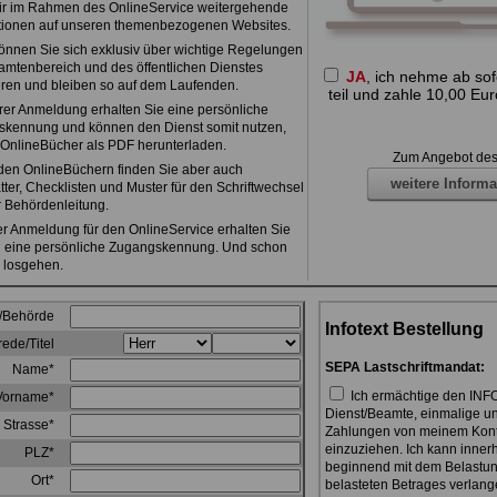
wir im Rahmen des OnlineService weitergehende
tionen auf unseren themenbezogenen Websites.
önnen Sie sich exklusiv über wichtige Regelungen
mtenbereich und des öffentlichen Dienstes
JA
, ich nehme ab sof
eren und bleiben so auf dem Laufenden.
teil und zahle 10,00 Eur
rer Anmeldung erhalten Sie eine persönliche
kennung und können den Dienst somit nutzen,
e OnlineBücher als PDF herunterladen.
Zum Angebot des
en OnlineBüchern finden Sie aber auch
weitere Informa
tter, Checklisten und Muster für den Schriftwechsel
r Behördenleitung.
r Anmeldung für den OnlineService erhalten Sie
l eine persönliche Zugangskennung. Und schon
 losgehen.
/Behörde
Infotext Bestellung
ede/Titel
SEPA Lastschriftmandat:
Name*
Ich ermächtige den INF
Vorname*
Dienst/Beamte, einmalige u
Strasse*
Zahlungen von meinem Konto 
einzuziehen. Ich kann inner
PLZ*
beginnend mit dem Belastun
Ort*
belasteten Betrages verlange