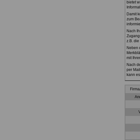
bietet 
Informa
Damit k
zum Bea
informi
Nach Ih
Zugangs
z.B. di
Neben d
Merkblä
mit Ihre
Nach de
per Mai
kann es
Firma
Anr