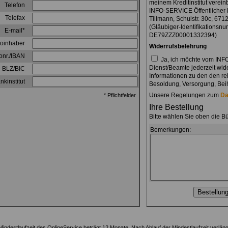
meinem Kreditinstitut verei
Telefon
INFO-SERVICE Öffentlicher
Telefax
Tillmann, Schulstr. 30c, 6
(Gläubiger-Identifikationsn
E-mail*
DE79ZZZ00001332394)
oinhaber
Widerrufsbelehrung
onr./IBAN
Ja, ich möchte vom INF
Dienst/Beamte jederzeit wid
BLZ/BIC
Informationen zu den den re
nkinstitut
Besoldung, Versorgung, Beihi
Unsere Regelungen zum
Da
* Pflichtfelder
Ihre Bestellung
Bitte wählen Sie oben die B
Bemerkungen:
Mindestlaufzeit des OnlineService beträgt 12 Monate. Nach Ablauf der Mindestlaufzeit verlän