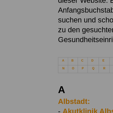
dieser Website.
Anfangsbuchsta
suchen und schon
zu den gesuchte
Gesundheitseinr
A
B
C
D
E
N
O
P
Q
R
A
Albstadt:
-
Akutklinik Alb