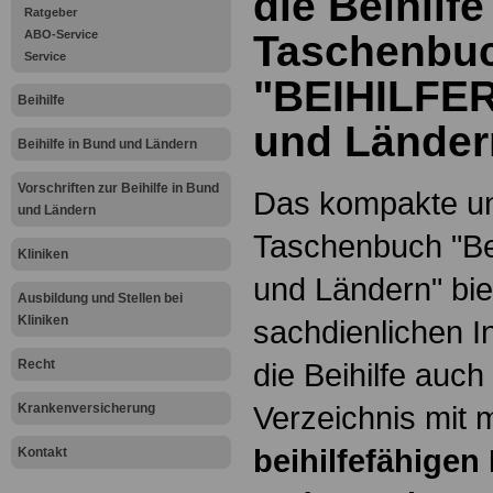
die Beihilfe
Ratgeber
ABO-Service
Taschenbu
Service
"BEIHILFE
Beihilfe
und Länder
Beihilfe in Bund und Ländern
Vorschriften zur Beihilfe in Bund
Das kompakte un
und Ländern
Taschenbuch "Bei
Kliniken
und Ländern" bie
Ausbildung und Stellen bei
Kliniken
sachdienlichen I
Recht
die Beihilfe auc
Verzeichnis mit 
Krankenversicherung
beihilfefähigen
Kontakt