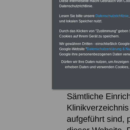
Diese Internetseite macht Gebrauch von Cooki
Datenschutzrichtlinie.
Buch & Website
Lesen Sie bitte unsere
Datenschutzrichtlinie
,
möchte sich im B
und lokalen Speicher nutzt.
präsentieren?
De
Durch das Klicken von "Zustimmung" geben Sie
Cookies auf Ihrem Gerät zu speichern.
werbewirksame
Wir gewähren Dritten - einschließlich Google -
Google-Website "
Datenschutzerklärung & N
nur 160,00 EUR 
Google ihre personenbezogenen Daten verw
Dürfen wir Ihre Daten nutzen, um Anzeigen 
erheben Daten und verwenden Cookies, 
Klinikverzeich
(nach Orten so
Sämtliche Einric
Klinikverzeichni
aufgeführt sind, 