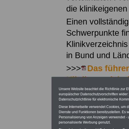
die klinikeigene
Einen vollständi
Schwerpunkte fi
Klinikverzeichnis
in Bund und Län
>>>
Das führe
Klinikverzeichni
Beihilfeberecht
Unsere Website beachtet die Richtlinie zur 
europäischer Datenschutzvorschriften wide
09.02.2026)
Datenschutzrichtlinie für elektronische Komm
Diese Internetseite verwendet Cookies, um 
Dienste und Funktionen bereitzustellen. Es
Personalisierung von Anzeigen verwendet - un
personalisierte Werbung genutzt.
Das Werbeange