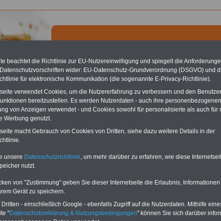
e beachtet die Richtlinie zur EU-Nutzereinwilligung und spiegelt die Anforderung
 Datenschutzvorschriften wider: EU-Datenschutz-Grundverordnung (DSGVO) und d
chtlinie für elektronische Kommunikation (die sogenannte E-Privacy-Richtlinie).
chste Reha - Recherchieren Sie mit dem "führenden" Klinikverzeichnis
tseite verwendet Cookies, um die Nutzererfahrung zu verbessern und den Benutze
führende Klinikverzeichnis
rund um die Beihilfe" gibt ihnen Orientierung
unktionen bereitzustellen. Es werden Nutzerdaten - auch ihre personenbezogenen
 Suche nach der geeigneten Klinik für Ihre nächsten Reha. Sie können auch
ung von Anzeigen verwendet - und Cookies sowohl für personalisierte als auch für 
dikationen von A bis Z
suchen. Beamtinnen und Beamte finden zudem
te Werbung genutzt.
hafte Angebote nach Gesundheitswochen..
tseite macht Gebrauch von Cookies von Dritten, siehe dazu weitere Details in der
htlinie.
e-Archiv Buchstabe B
te unsere
Datenschutzrichtlinie
, um mehr darüber zu erfahren, wie diese Internetse
peicher nutzt.
n-Archiv
cken von "Zustimmung" geben Sie dieser Internetseite die Erlaubnis, Informationen
r Rubrik stellen wir Ihnen Informationen, Meldungen oder andere interessante
hrem Gerät zu speichern.
tlichungen zum und über den öffentlichen Dienst zur Verfügung. Hier finden Sie ein
ritten - einschließlich Google - ebenfalls Zugriff auf die Nutzerdaten. Mithilfe eine
chworten sortierte Datenbank zu den wichtigsten Fragen und Themen im
te "
Datenschutzerklärung & Nutzungsbedingungen
" können Sie sich darüber infor
hen Dienst: