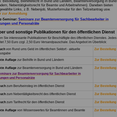
: Besoldung, Beihilferecht in Bund und Ländern, Beamtenversorgung in Bund
dern, Nebentätigkeitsrecht für Beamte und Arbeitnehmen). Daneben bieten
gewählte Links, z.B. Nebenjob, Musterformular für den Teilzeitantrag usw.
r zur Anmeldung
z-Seminar:
Seminare zur Beamtenversorgung für Sachbearbeiter in
tungen und Personalräte
er und sonstige Publikationen für den öffentlichen Dienst
en Sie interessante Publikationen für Beschäftigte des öffentlichen Dienstes. Jedes
tet 7,50 Euro zzgl. 2,50 Euro Versandpauschale. Das Angebot im Überblick:
.
buch
von Rund ums Geld im öffentlichen Sektort - aktuelle
Zur Bestellung
ausgabe
te Auflage
zur Beihilfe in Bund und Ländern
Zur Bestellung
te Auflage
zur Beamtenversorgung in Bund und Ländern
Zur Bestellung
eminare zur Beamtenversorgung für Sachbearbeiter in
ungen und Personalräte
Buch
zum Berufseinsteg im öffentlichen Dienst
Zur Bestellung
Buch
zum Nebentätigkeitsrecht des öffentlichen Dienst
Zur Bestellung
Buch
zum Tarifrecht für den öffentlichen Dienst
Zur Bestellung
te Auflage
von Wissenswertes für Beamtinnen und Beamte
Zur Bestellung
.