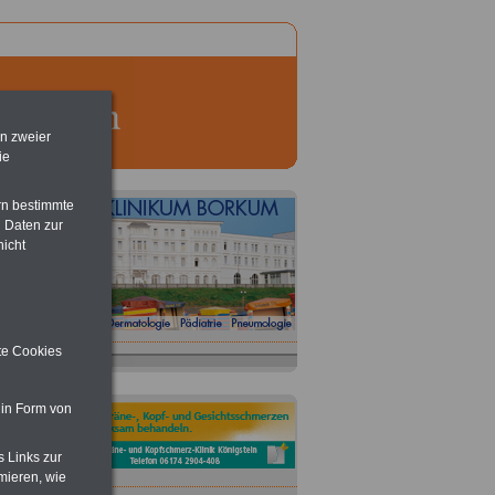
en zweier
ie
rn bestimmte
 Daten zur
nicht
ite Cookies
 in Form von
e
s Links zur
mieren, wie