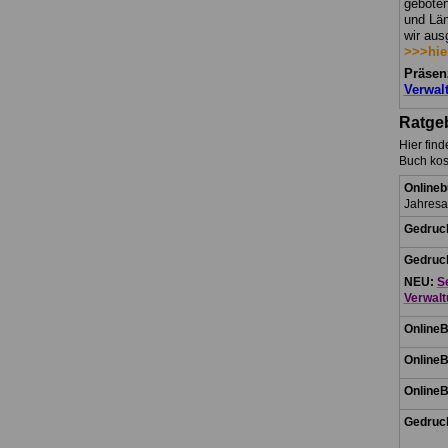
geboten
und Län
wir aus
>>>hie
Präsen
Verwal
Ratgeb
Hier find
Buch kos
Online
Jahres
Gedruck
Gedruck
NEU:
S
Verwalt
Online
Online
Online
Gedruck
.