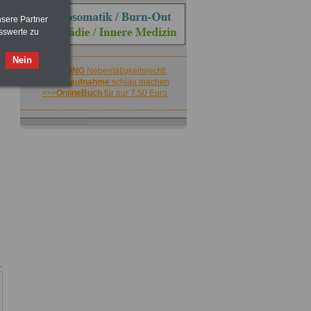
nsere Partner
sswerte zu
Nein
ACHTUNG
Nebentätigkeitsrecht:
vor Jobaufnahme
schlau machen
>>>
OnlineBuch
für nur 7,50 Euro
ACHTUNG
Nebentätigkeitsrecht:
vor Jobaufnahme
schlau machen
>>>
OnlineBuch
für nur 7,50 Euro