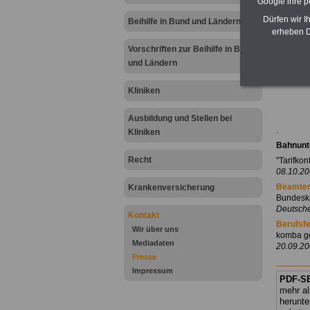
Google ihre 
.
Dürfen wir I
Beihilfe in Bund und Ländern
A
erheben D
N
Vorschriften zur Beihilfe in Bund
und Ländern
.
Kliniken
Ausbildung und Stellen bei
.
Kliniken
Bahnunt
Recht
"Tarifko
08.10.20
Beamten
Krankenversicherung
Bundeska
Deutsche
Kontakt
Berufsf
Wir über uns
komba ge
Mediadaten
20.09.20
Presse
Impressum
PDF-SE
mehr al
herunte