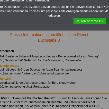
personenbezogenen Daten verwendet.
hre Daten nutzen, um Anzeigen einzublenden, die für Sie relevant sein könnten? U
B
C
D
E
F
G
H
I
J
K
L
M
aten und verwenden Cookies, um personalisierte Anzeigen einzublenden und Me
erfassen.
O
P
Q
R
S
T
U
V
W
X
Y
Z
Ja, ich stimme zu!
Presse-Informationen zum öffentlichen Dienst
Buchstabe B
ernehmen
nflikt: Deutsche Bahn will Angebot vorlegen – Keine Warnstreiks am Montag"
06, Gewerkschaft TRANSNET - Bundesvorstand, Pressestelle
statusgesetz
binett beschließt den Gesetzenturf zum Beamtenstatusgesetz
r Beamtenwirtschaftsring e.V., Presse-Informationen
euerwehr
werkschaft fordert Verbesserungen für Berufsfeuerwehren
06, komba gewerkschaft, Pressestelle
RVICE "Beamte/Öffentlicher Dienst":
Für nur 15 Euro im Jahr können Sie
s zehn Bücher zum Themenbereich Beamte und Öffentlicher Dienst
rladen und lesen. Es werden Ihnen z.B. folgende OnlineBücher als PDF