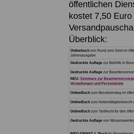
öffentlichen Die
kostet 7,50 Euro
Versandpauschal
Überblick:
.
Onlinebuch
von Rund ums Geld im öffen
Jahresausgabe
Gedruckte Auflage
zur Beihilfe in Bu
Gedruckte Auflage
zur Beamtenversor
NEU:
Seminare zur Beamtenversorgun
Verwaltungen und Personalräte
OnlineBuch
zum Berufseinsteg im öffen
OnlineBuch
zum Nebentätigkeitsrecht d
OnlineBuch
zum Tarifrecht für den öffe
Gedruckte Auflage
von Wissenswertes
.
INFO-DIENST
& "
Buch
für Beamtinnen