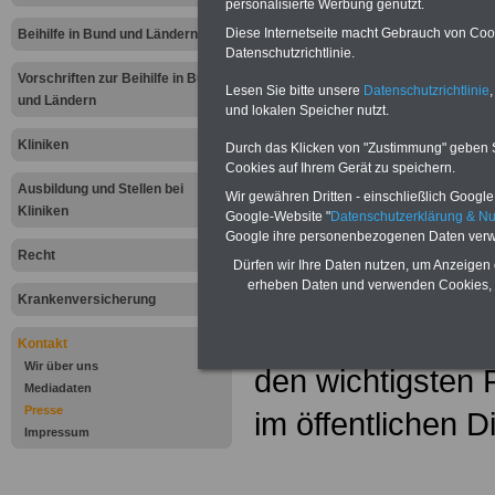
personalisierte Werbung genutzt.
.
Diese Internetseite macht Gebrauch von Cooki
Beihilfe in Bund und Ländern
Datenschutzrichtlinie.
Themen-Arc
Vorschriften zur Beihilfe in Bund
Lesen Sie bitte unsere
Datenschutzrichtlinie
,
und Ländern
und lokalen Speicher nutzt.
In dieser Rubrik 
Kliniken
Durch das Klicken von "Zustimmung" geben Sie
Informationen, 
Cookies auf Ihrem Gerät zu speichern.
Ausbildung und Stellen bei
Wir gewähren Dritten - einschließlich Google -
interessante Ver
Kliniken
Google-Website "
Datenschutzerklärung & N
Google ihre personenbezogenen Daten verw
und über den öff
Recht
Dürfen wir Ihre Daten nutzen, um Anzeigen 
Verfügung. Hier 
erheben Daten und verwenden Cookies, 
Krankenversicherung
Stichworten sort
Kontakt
Wir über uns
den wichtigsten
Mediadaten
Presse
im öffentlichen D
Impressum
.