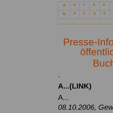
A
B
C
D
E
N
O
P
Q
R
.
Presse-Inf
öffentl
Buc
.
A...(LINK)
A...
08.10.2006, Gew