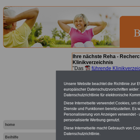
Ihre nächste Reha - Recherc
Klinikverzeichnis
"Das
führende Klinikverzei
Orientierung bei der Suche nac
nächsten Reha. Sie können a
Unsere Website beachtet die Richtlinie zur 
suchen. Beamtinnen und Beamt
europäischer Datenschutzvorschriften wide
Angebote nach Gesundheitsw
Datenschutzrichtlinie für elektronische Komm
Diese Internetseite verwendet Cookies, um 
Dienste und Funktionen bereitzustellen. Es
Bad Bramste
Personalisierung von Anzeigen verwendet - un
personalisierte Werbung genutzt.
home
Diese Internetseite macht Gebrauch von Cooki
In Bad Bramstedt
Datenschutzrichtlinie.
Beihilfe