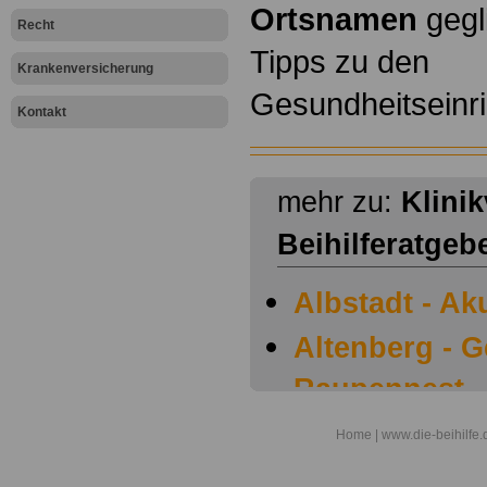
Ortsnamen
gegli
Recht
Tipps zu den
Krankenversicherung
Gesundheitseinr
Kontakt
mehr zu:
Klini
Beihilferatgeb
Albstadt - Ak
Altenberg - 
Raupennest
Argenbühl - 
Home
| www.die-beihilfe.
Augsburg - G