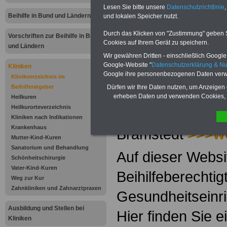
Gesundheitseinri
Lesen Sie bitte unsere
Datenschutzrichtlinie
,
Beihilfe in Bund und Ländern
und lokalen Speicher nutzt.
Beihilfeberechtig
Durch das Klicken von "Zustimmung" geben Sie
Vorschriften zur Beihilfe in Bund
Cookies auf Ihrem Gerät zu speichern.
Tipps ausgewähl
und Ländern
Wir gewähren Dritten - einschließlich Google -
Google-Website "
Datenschutzerklärung & N
Kliniken
- Rheumaklinik 
Google ihre personenbezogenen Daten verw
Klinikverzeichnis im
GmbH
>>>weite
Beihilferatgeber
Dürfen wir Ihre Daten nutzen, um Anzeigen 
erheben Daten und verwenden Cookies, 
Heilkuren
Heilkurorteverzeichnis
- Schön Klinik B
Kliniken nach Indikationen
Krankenhaus
Bramstedt
>>>we
Mutter-Kind-Kuren
Sanatorium und Behandlung
Auf dieser Websi
Schönheitschirurgie
Vater-Kind-Kuren
Beihilfeberechti
Weg zur Kur
Zahnkliniken und Zahnarztpraxen
Gesundheitseinr
Ausbildung und Stellen bei
Hier finden Sie 
Kliniken