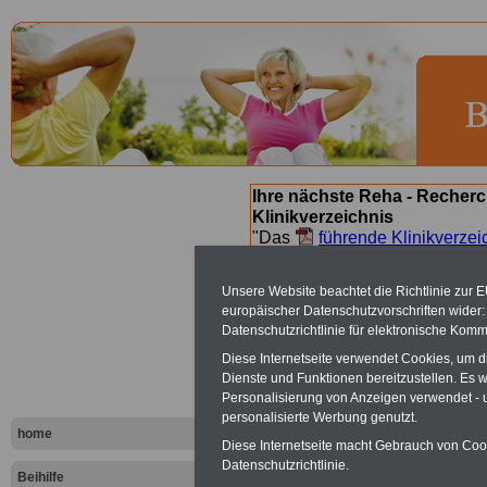
Ihre nächste Reha - Recherc
Klinikverzeichnis
"Das
führende Klinikverzei
Orientierung bei der Suche nac
nächsten Reha. Sie können a
Unsere Website beachtet die Richtlinie zur 
suchen. Beamtinnen und Beamt
europäischer Datenschutzvorschriften wide
Angebote nach Gesundheitsw
Datenschutzrichtlinie für elektronische Komm
Diese Internetseite verwendet Cookies, um 
Dienste und Funktionen bereitzustellen. Es
Masserberg 
Personalisierung von Anzeigen verwendet - un
personalisierte Werbung genutzt.
Lenz Klinik
home
Diese Internetseite macht Gebrauch von Cooki
Datenschutzrichtlinie.
Beihilfe