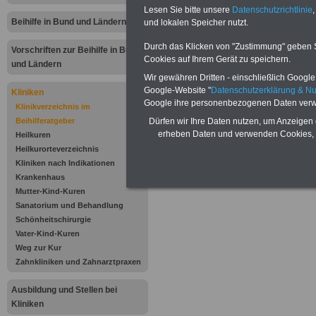
Prof. Georg Lenz
Lesen Sie bitte unsere
Datenschutzrichtlinie
,
Beihilfe in Bund und Ländern
und lokalen Speicher nutzt.
Marienstraße 3
Durch das Klicken von "Zustimmung" geben Sie
Vorschriften zur Beihilfe in Bund
Cookies auf Ihrem Gerät zu speichern.
98666 Masserbe
und Ländern
Wir gewähren Dritten - einschließlich Google -
.
Google-Website "
Datenschutzerklärung & N
Kliniken
Google ihre personenbezogenen Daten verw
Klinikverzeichnis im
Beihilferatgeber
Dürfen wir Ihre Daten nutzen, um Anzeigen 
.
erheben Daten und verwenden Cookies, 
Heilkuren
Heilkurorteverzeichnis
.
Kliniken nach Indikationen
Krankenhaus
.
Mutter-Kind-Kuren
Sanatorium und Behandlung
.
Schönheitschirurgie
Vater-Kind-Kuren
Weg zur Kur
.
Zahnkliniken und Zahnarztpraxen
.
Ausbildung und Stellen bei
Kliniken