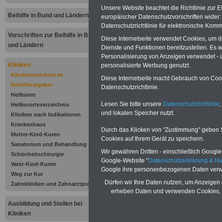
Blumenhof
Unsere Website beachtet die Richtlinie zur 
Beihilfe in Bund und Ländern
europäischer Datenschutzvorschriften wide
Datenschutzrichtlinie für elektronische Komm
Medical Park
Vorschriften zur Beihilfe in Bund
Diese Internetseite verwendet Cookies, um 
und Ländern
Bad Feilnbach
Dienste und Funktionen bereitzustellen. Es
Personalisierung von Anzeigen verwendet - un
Blumenhof
Kliniken
personalisierte Werbung genutzt.
Klinikverzeichnis im
Diese Internetseite macht Gebrauch von Cooki
Beihilferatgeber
Datenschutzrichtlinie.
Heilkuren
Lesen Sie bitte unsere
Datenschutzrichtlinie
,
Heilkurorteverzeichnis
und lokalen Speicher nutzt.
Kliniken nach Indikationen
Krankenhaus
Durch das Klicken von "Zustimmung" geben Sie
Breitensteinstra
Mutter-Kind-Kuren
Cookies auf Ihrem Gerät zu speichern.
Sanatorium und Behandlung
Wir gewähren Dritten - einschließlich Google -
83075 Bad Feiln
Schönheitschirurgie
Google-Website "
Datenschutzerklärung & N
Vater-Kind-Kuren
Google ihre personenbezogenen Daten verw
Tel.: 0 80 66 / 8
Weg zur Kur
Dürfen wir Ihre Daten nutzen, um Anzeigen 
Zahnkliniken und Zahnarztpraxen
erheben Daten und verwenden Cookies, 
Fax: 0 800 / 680
Ausbildung und Stellen bei
kostenfreie Servi
Kliniken