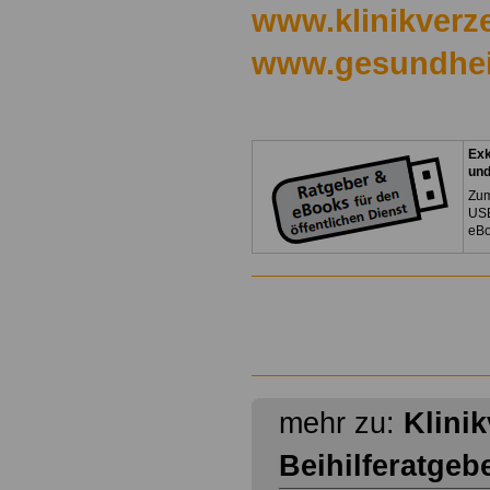
www.klinikverze
www.gesundhei
Exk
un
Zum
USB
eBo
mehr zu:
Klini
Beihilferatgeb