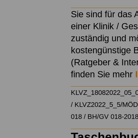
Sie sind für das
einer Klinik / Ge
zuständig und m
kostengünstige B
(Ratgeber & Inte
finden Sie mehr
KLVZ_18082022_05_
/
KLVZ2022_5_5/
MÖD/
018 / BH/GV 018-201
Taschenbu