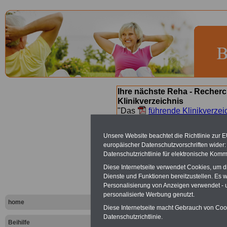
Ihre nächste Reha - Recherc
Klinikverzeichnis
"Das
führende Klinikverzei
Orientierung bei der Suche nac
nächsten Reha. Sie können a
Unsere Website beachtet die Richtlinie zur 
suchen. Beamtinnen und Beamt
europäischer Datenschutzvorschriften wide
Angebote nach Gesundheitsw
Datenschutzrichtlinie für elektronische Komm
Diese Internetseite verwendet Cookies, um 
Dienste und Funktionen bereitzustellen. Es
Bad Hersfel
Personalisierung von Anzeigen verwendet - un
personalisierte Werbung genutzt.
home
Diese Internetseite macht Gebrauch von Cooki
In Bad Hersfeld 
Datenschutzrichtlinie.
Beihilfe