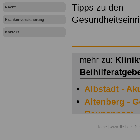
Tipps zu den
Recht
Gesundheitseinr
Krankenversicherung
Kontakt
mehr zu:
Klini
Beihilferatgeb
Albstadt - Ak
Altenberg - 
Raupennest
Argenbühl - 
Home
| www.die-beihilfe.
Augsburg - G