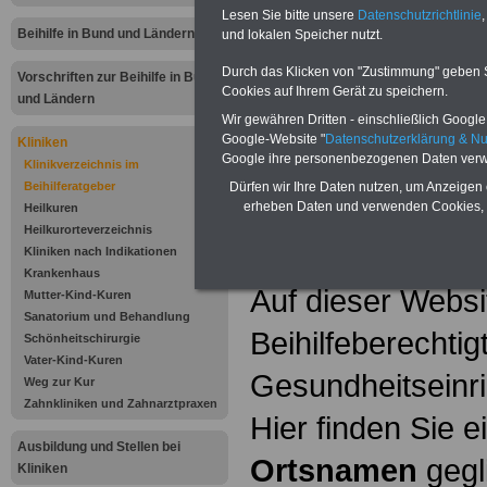
Gesundheitseinri
Lesen Sie bitte unsere
Datenschutzrichtlinie
,
Beihilfe in Bund und Ländern
und lokalen Speicher nutzt.
Beihilfeberechtig
Durch das Klicken von "Zustimmung" geben Sie
Vorschriften zur Beihilfe in Bund
Cookies auf Ihrem Gerät zu speichern.
Tipps ausgewähl
und Ländern
Wir gewähren Dritten - einschließlich Google -
Google-Website "
Datenschutzerklärung & N
Kliniken
Bad Hersfeld 
Google ihre personenbezogenen Daten verw
Klinikverzeichnis im
Beihilferatgeber
Dürfen wir Ihre Daten nutzen, um Anzeigen 
>>>weiter
erheben Daten und verwenden Cookies, 
Heilkuren
Heilkurorteverzeichnis
Bad Hersfeld V
Kliniken nach Indikationen
Krankenhaus
Auf dieser Websi
Mutter-Kind-Kuren
Sanatorium und Behandlung
Beihilfeberechti
Schönheitschirurgie
Vater-Kind-Kuren
Gesundheitseinr
Weg zur Kur
Zahnkliniken und Zahnarztpraxen
Hier finden Sie 
Ausbildung und Stellen bei
Ortsnamen
gegli
Kliniken