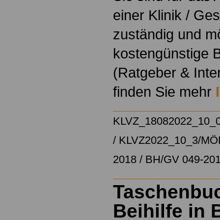
einer Klinik / Ge
zuständig und m
kostengünstige B
(Ratgeber & Inte
finden Sie mehr
KLVZ_18082022_10_
/
KLVZ2022_10_3/
MÖD
2018
/
BH/GV 049-20
Taschenbu
Beihilfe in