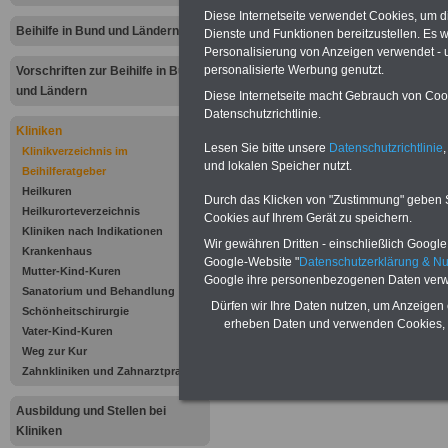
Rosentrittklinik
Diese Internetseite verwendet Cookies, um 
Beihilfe in Bund und Ländern
Dienste und Funktionen bereitzustellen. Es
Salinenstr. 28
Personalisierung von Anzeigen verwendet - un
personalisierte Werbung genutzt.
Vorschriften zur Beihilfe in Bund
74906 Bad
und Ländern
Diese Internetseite macht Gebrauch von Cooki
Datenschutzrichtlinie.
Rappenau
Kliniken
Lesen Sie bitte unsere
Datenschutzrichtlinie
,
Klinikverzeichnis im
und lokalen Speicher nutzt.
Tel.: 0 72 64 /
Beihilferatgeber
Heilkuren
Durch das Klicken von "Zustimmung" geben Sie
8 30
Heilkurorteverzeichnis
Cookies auf Ihrem Gerät zu speichern.
Kliniken nach Indikationen
Wir gewähren Dritten - einschließlich Google -
Fax: 0 72 64 / 8
Krankenhaus
Google-Website "
Datenschutzerklärung & N
Mutter-Kind-Kuren
Google ihre personenbezogenen Daten verw
info@rosentrittk
Sanatorium und Behandlung
Dürfen wir Ihre Daten nutzen, um Anzeigen 
Schönheitschirurgie
www.rosentrittk
erheben Daten und verwenden Cookies, 
Vater-Kind-Kuren
Weg zur Kur
.
Zahnkliniken und Zahnarztpraxen
Ausbildung und Stellen bei
.
Kliniken