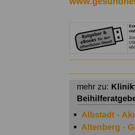
www.gesundhei
Exk
un
Zum
USB
eBo
mehr zu:
Klini
Beihilferatgeb
Albstadt - Ak
Altenberg - 