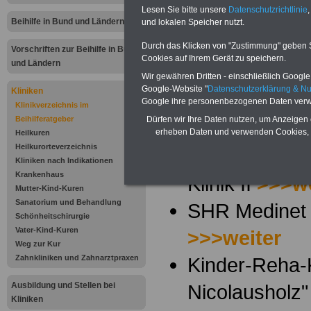
Gesundheitseinri
Lesen Sie bitte unsere
Datenschutzrichtlinie
,
Beihilfe in Bund und Ländern
und lokalen Speicher nutzt.
Beihilfeberechtig
Durch das Klicken von "Zustimmung" geben Sie
Vorschriften zur Beihilfe in Bund
Cookies auf Ihrem Gerät zu speichern.
Tipps ausgewähl
und Ländern
Wir gewähren Dritten - einschließlich Google -
Google-Website "
Datenschutzerklärung & N
Kliniken
Saale Reha K
Google ihre personenbezogenen Daten verw
Klinikverzeichnis im
Beihilferatgeber
Dürfen wir Ihre Daten nutzen, um Anzeigen 
Klinik I
>>>we
erheben Daten und verwenden Cookies, 
Heilkuren
Heilkurorteverzeichnis
Saale Reha K
Kliniken nach Indikationen
Krankenhaus
Klinik II
>>>we
Mutter-Kind-Kuren
Sanatorium und Behandlung
SHR Medinet 
Schönheitschirurgie
Vater-Kind-Kuren
>>>weiter
Weg zur Kur
Zahnkliniken und Zahnarztpraxen
Kinder-Reha-K
Ausbildung und Stellen bei
Nicolausholz
Kliniken