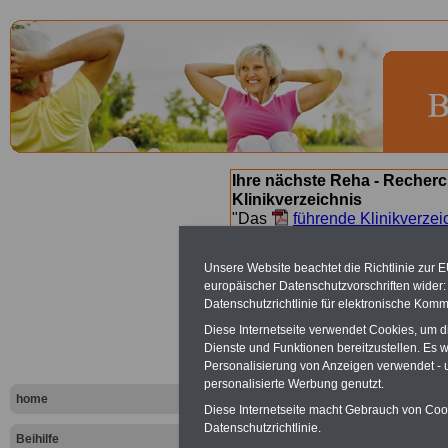
Ihre nächste Reha - Recherc
Klinikverzeichnis
"Das
führende Klinikverzei
Orientierung bei der Suche nac
nächsten Reha. Sie können a
Unsere Website beachtet die Richtlinie zur 
suchen. Beamtinnen und Beamt
europäischer Datenschutzvorschriften wide
Angebote nach Gesundheitsw
Datenschutzrichtlinie für elektronische Komm
Diese Internetseite verwendet Cookies, um 
Dienste und Funktionen bereitzustellen. Es
Bad Kösen 
Personalisierung von Anzeigen verwendet - un
personalisierte Werbung genutzt.
home
Diese Internetseite macht Gebrauch von Cooki
In Bad Kösen gi
Datenschutzrichtlinie.
Beihilfe